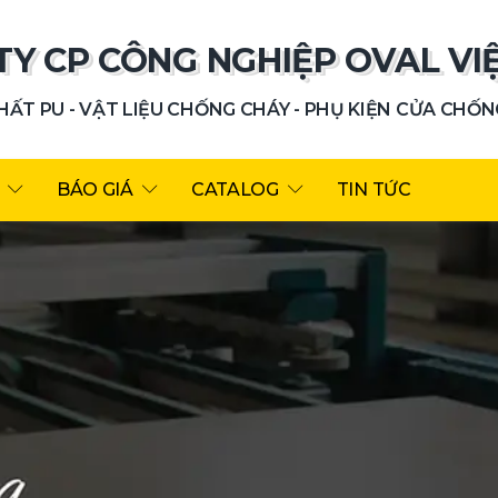
TY CP CÔNG NGHIỆP OVAL VI
ẤT PU - VẬT LIỆU CHỐNG CHÁY - PHỤ KIỆN CỬA CHỐ
BÁO GIÁ
CATALOG
TIN TỨC