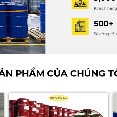
Khách hàng
500
+
Số công trì
ẢN PHẨM CỦA CHÚNG T