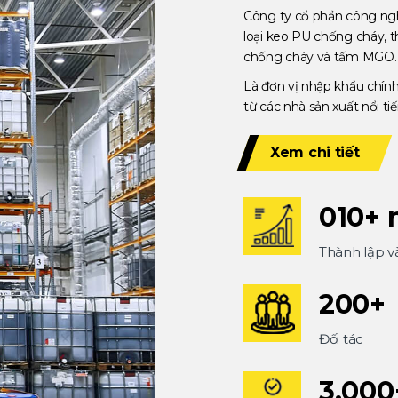
Công ty cổ phần công ngh
loại keo PU chống cháy, 
chống cháy và tấm MGO.
Là đơn vị nhập khẩu chín
từ các nhà sản xuất nổi t
Xem chi tiết
0
10
+
Thành lập và
200
+
Đối tác
3,000