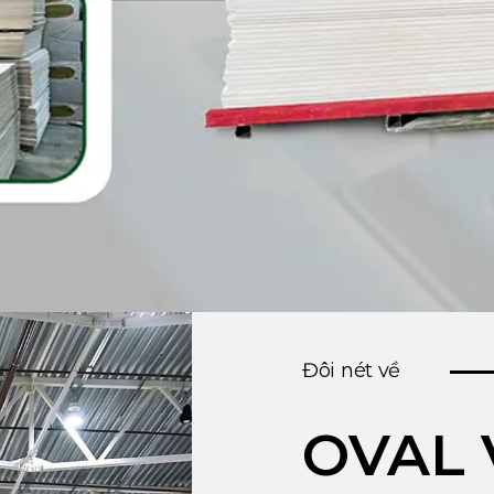
Đôi nét về
OVAL 