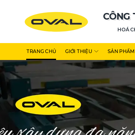
CÔNG 
HOÁ CH
TRANG CHỦ
GIỚI THIỆU
SẢN PHẨM