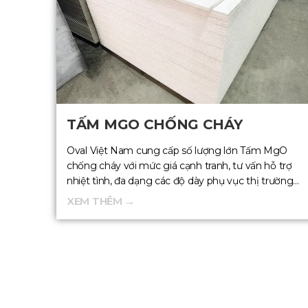
TẤM MGO CHỐNG CHÁY
Oval Việt Nam cung cấp số lượng lớn Tấm MgO
chống cháy với mức giá cạnh tranh, tư vấn hỗ trợ
nhiệt tình, đa dạng các độ dày phụ vục thị trường
sản xuất và xây dựng .
XEM THÊM →