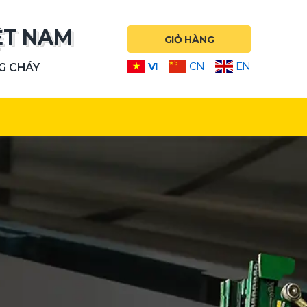
ỆT NAM
GIỎ HÀNG
VI
CN
EN
NG CHÁY