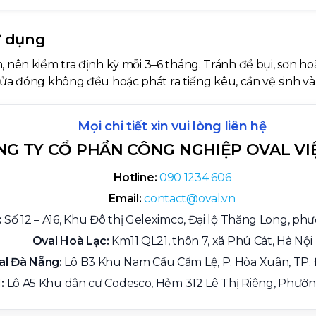
ử dụng
, nên kiểm tra định kỳ mỗi 3–6 tháng. Tránh để bụi, sơn h
cửa đóng không đều hoặc phát ra tiếng kêu, cần vệ sinh và 
Mọi chi tiết xin vui lòng liên hệ
NG TY CỔ PHẦN CÔNG NGHIỆP OVAL VI
Hotline:
090 1234 606
Email:
contact@oval.vn
:
Số 12 – A16, Khu Đô thị Geleximco, Đại lộ Thăng Long, ph
Oval Hoà Lạc:
Km11 QL21, thôn 7, xã Phú Cát, Hà Nội
al Đà Nẵng:
Lô B3 Khu Nam Cầu Cẩm Lệ, P. Hòa Xuân, TP.
:
Lô A5 Khu dân cư Codesco, Hẻm 312 Lê Thị Riêng, Phườn