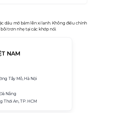
oặc dầu mỡ bám lên xi lanh. Không điều chỉnh
bôi trơn nhẹ tại các khớp nối.
ỆT NAM
ường Tây Mỗ, Hà Nội
 Đà Nẵng
g Thới An, TP. HCM