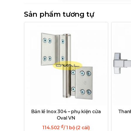
Sản phẩm tương tự
Bản lề Inox 304 – phụ kiện cửa
Thanh
Oval VN
₫
114.502
/ 1 bộ (2 cái)