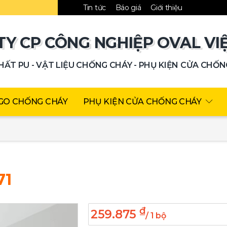
!
Tin tức
Báo giá
Giới thiệu
TY CP CÔNG NGHIỆP OVAL VI
ẤT PU - VẬT LIỆU CHỐNG CHÁY - PHỤ KIỆN CỬA CHỐ
GO CHỐNG CHÁY
PHỤ KIỆN CỬA CHỐNG CHÁY
71
₫
259.875
/ 1 bộ