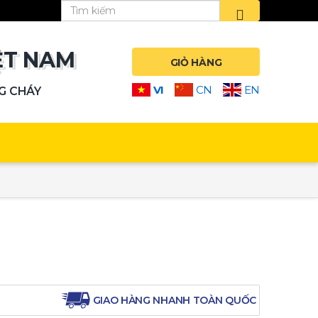
ỆT NAM
GIỎ HÀNG
VI
CN
EN
NG CHÁY
GIAO HÀNG NHANH TOÀN QUỐC