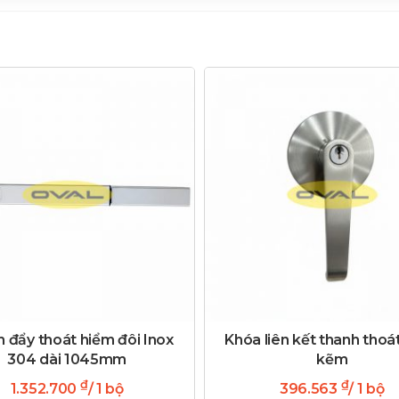
 đẩy thoát hiểm đôi Inox
Khóa liên kết thanh thoá
304 dài 1045mm
kẽm
₫
₫
1.352.700
/ 1 bộ
396.563
/ 1 bộ