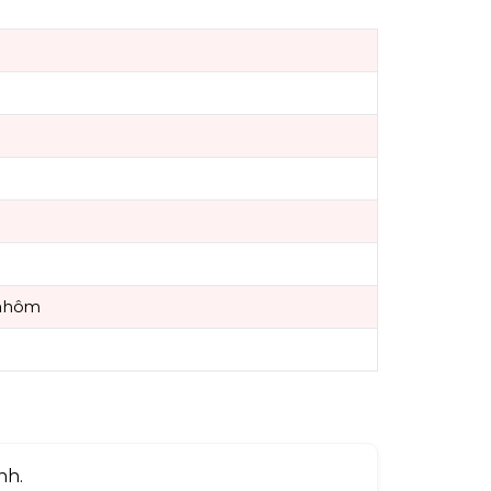
 nhôm
nh.