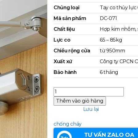
Chủng loại
Tay co thủy lực
Mã sản phẩm
DC-071
Chất liệu
Hợp kim nhôm, s
Lực co
65 – 85kg
Chiều rộng cửa
từ 950mm
Xuất xứ
Công ty CPCN O
Bảo hành
6 tháng
Tay
co
Thêm vào giỏ hàng
thủy
Lưu lại
lực
DC-
chống cháy
071
TƯ VẤN ZALO OA
số