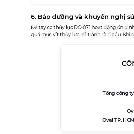
6. Bảo dưỡng và khuyến nghị s
Để tay co thủy lực DC-071 hoạt động ổn định
quá mức vít thủy lực để tránh rò rỉ dầu. Khi 
CÔ
Tổng công ty
Ov
Oval TP. HCM