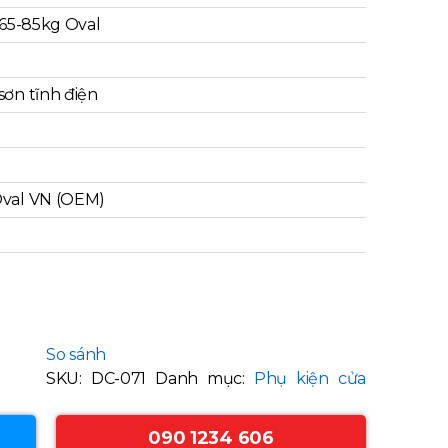
 65-85kg Oval
ơn tĩnh điện
val VN (OEM)
So sánh
SKU:
DC-071
Danh mục:
Phụ kiện cửa
090 1234 606