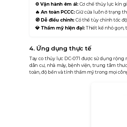
⚙️ Vận hành êm ái:
Cơ chế thủy lực kín g
🔥 An toàn PCCC:
Giữ cửa luôn ở trạng thá
🧭 Dễ điều chỉnh:
Có thể tùy chỉnh tốc độ
💎 Thẩm mỹ hiện đại:
Thiết kế nhỏ gọn, ti
4. Ứng dụng thực tế
Tay co thủy lực DC-071 được sử dụng rộng r
dân cư, nhà máy, bệnh viện, trung tâm thươ
toàn, độ bền và tính thẩm mỹ trong mọi công 