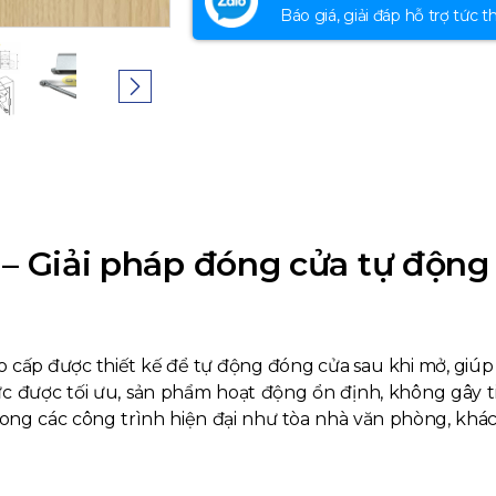
lượng
Báo giá, giải đáp hỗ trợ tức th
 – Giải pháp đóng cửa tự động 
 cấp được thiết kế để tự động đóng cửa sau khi mở, giúp 
lực được tối ưu, sản phẩm hoạt động ổn định, không gây t
trong các công trình hiện đại như tòa nhà văn phòng, khá