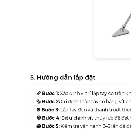
5. Hướng dẫn lắp đặt
📏 Bước 1:
Xác định vị trí lắp tay co trên 
🔩 Bước 2:
Cố định thân tay co bằng vít 
⚙️ Bước 3:
Lắp tay đòn và thanh trượt theo
🧭 Bước 4:
Điều chỉnh vít thủy lực để đạ
🧰 Bước 5:
Kiểm tra vận hành 3–5 lần để đ